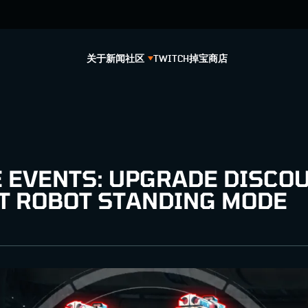
关于
新闻
社区
TWITCH掉宝
商店
E EVENTS: UPGRADE DISCO
T ROBOT STANDING MODE