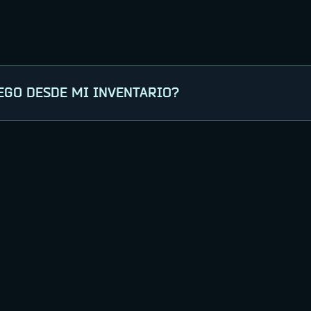
EGO DESDE MI INVENTARIO?
ntiers con la cuenta del juego (de la plataforma e
ntario que quieres transferir y comprueba que los 
 el juego.
 en aparecer.
ibir tus contenidos, contacta con el
equipo de Sopo
a de inventario no se puede revertir. Asegúrate de