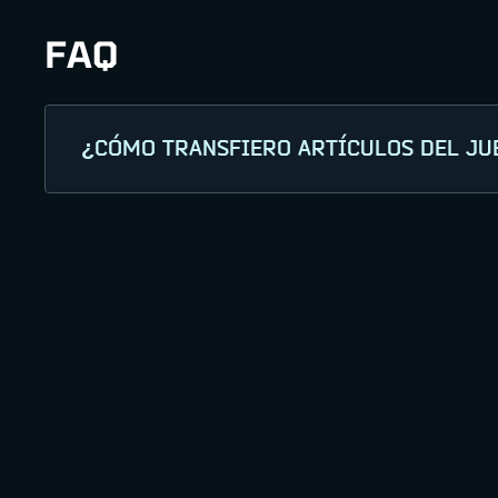
FAQ
¿CÓMO TRANSFIERO ARTÍCULOS DEL JU
Inicia sesión en la web de War Robots: Fro
o Xbox). Selecciona los artículos del inve
transferencia para recibir tus artículos en
El contenido puede tardar hasta 24 horas
Si tienes algún problema a la hora de rec
IMPORTANTE
: El proceso de transferenci