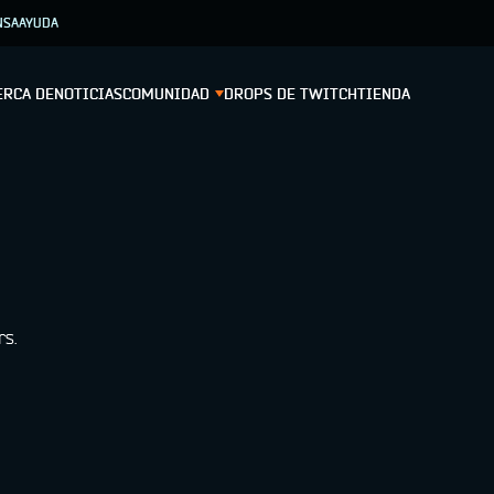
NSA
AYUDA
ERCA DE
NOTICIAS
COMUNIDAD
DROPS DE TWITCH
TIENDA
rs.