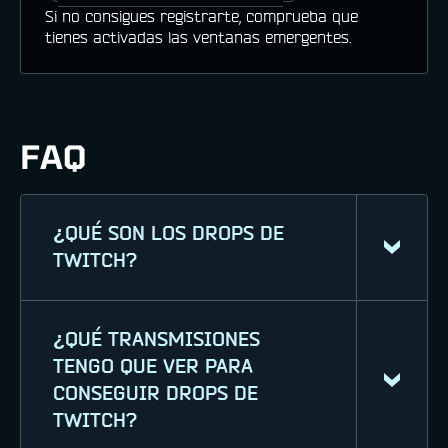
Si no consigues registrarte, comprueba que
tienes activadas las ventanas emergentes.
FAQ
¿QUÉ SON LOS DROPS DE
TWITCH?
¿QUÉ TRANSMISIONES
Los Drops de Twitch son
TENGO QUE VER PARA
recompensas para los jugadores que
CONSEGUIR DROPS DE
ven streams de War Robots:
TWITCH?
Frontiers con Drops activados. Sigue