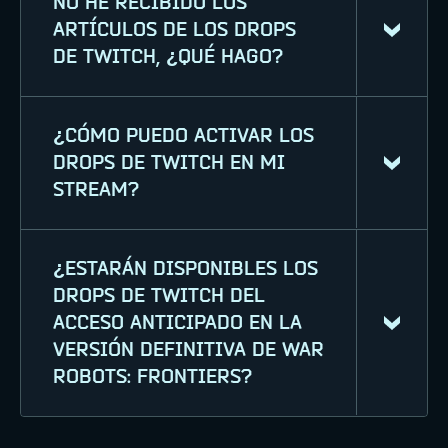
NO HE RECIBIDO LOS
Puedes gestionar todas las cuentas
ARTÍCULOS DE LOS DROPS
conectadas en la página de
DE TWITCH, ¿QUÉ HAGO?
Conexiones
de Twitch.
¿CÓMO PUEDO ACTIVAR LOS
DROPS DE TWITCH EN MI
STREAM?
equipo de soporte técnico
¿ESTARÁN DISPONIBLES LOS
Todos los streamers que jueguen a
DROPS DE TWITCH DEL
War Robots: Frontiers puede
ACCESO ANTICIPADO EN LA
participar en las campañas de Drops
VERSIÓN DEFINITIVA DE WAR
de Twitch. Si quieres participar:
ROBOTS: FRONTIERS?
Activa los Drops en tu panel de
creador en Twitch (en