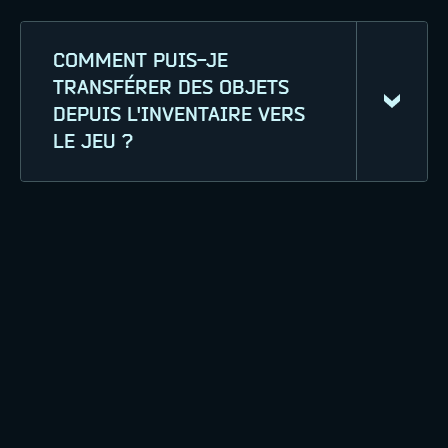
COMMENT PUIS-JE
TRANSFÉRER DES OBJETS
DEPUIS L'INVENTAIRE VERS
LE JEU ?
Connectez-vous au site Web de War
Robots: Frontiers avec votre compte
de jeu (utilisez celui de la plateforme
correspondante si vous jouez sur
Steam, PlayStation ou Xbox).
Sélectionnez le(s) objet(s) que vous
souhaitez transférer de votre
inventaire et vérifiez que vos
coordonnées sont correctes. Suivez le