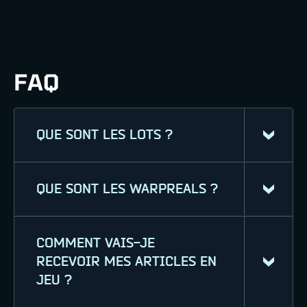
FAQ
QUE SONT LES LOTS ?
QUE SONT LES WARPREALS ?
Les lots sont disponibles à l'achat sur
le site officiel et les boutiques de
plateformes. Ces collections
COMMENT VAIS-JE
Les WarpReals sont une devise
débordent de contenu de jeu, et
RECEVOIR MES ARTICLES EN
premium de War Robot: Frontiers que
peuvent contenir toutes choses liées
JEU ?
vous pouvez acheter sur le site
à War Robots, comme de la monnaie,
officiel, dans la boutique du jeu, ou sur
des consommables et des