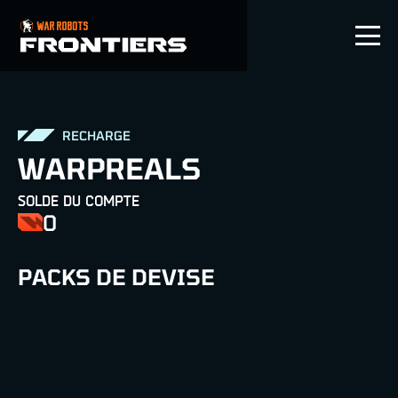
FR
RECHARGE
WARPREALS
SOLDE DU COMPTE
0
PACKS DE DEVISE