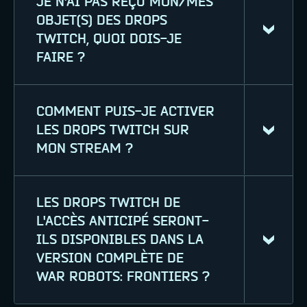
JE N'AI PAS REÇU MON/MES
Vous pouvez gérer n'importe quel
OBJET(S) DES DROPS
compte connecté sur la page des
TWITCH, QUOI DOIS-JE
Connexions
de Twitch.
FAIRE ?
COMMENT PUIS-JE ACTIVER
Si vous avez lié vos comptes, réclamé
LES DROPS TWITCH SUR
votre/vos objet(s) dans l'inventaire
MON STREAM ?
des drops, et que vous n'avez pas
reçu votre contenu en jeu dans les
24 heures, veuillez contacter
LES DROPS TWITCH DE
N'importe quel streameur jouant à
l'
assistance
.
L'ACCÈS ANTICIPÉ SERONT-
War Robots: Frontiers peut participer
ILS DISPONIBLES DANS LA
aux campagnes de drops Twitch !
VERSION COMPLÈTE DE
Pour activer les drops Twitch sur
WAR ROBOTS: FRONTIERS ?
votre chaîne, rien de plus simple :