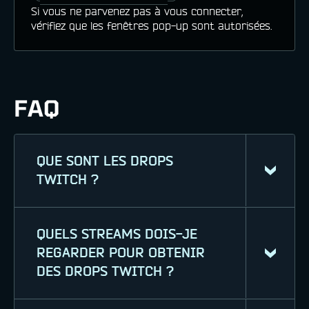
Si vous ne parvenez pas à vous connecter,
vérifiez que les fenêtres pop-up sont autorisées.
FAQ
QUE SONT LES DROPS
TWITCH ?
QUELS STREAMS DOIS-JE
Les drops Twitch sont des
REGARDER POUR OBTENIR
récompenses pour les joueurs qui
DES DROPS TWITCH ?
regardent les streams War Robots:
Frontiers sur Twitch. Suivez les