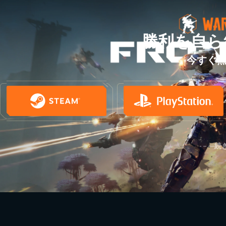
勝利を自ら
今すぐ
続