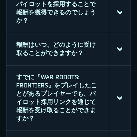
パイロットを採用することで
チュートリアルジョブは新しいプレイ
達がプレイしてチュートリアルジョブ
報酬を獲得できるのでしょう
ヤーが利用できるものです。新しいパ
を完了すると、双方に報酬を進呈しま
か？
イロットの皆様が新たな世界で独り立
す！
ちするのを支援するために設計されて
います。ゲーム内でパイロットトレー
報酬はいつ、どのように受け
はい！新しいパイロットを採用する
ニングを完了すると、コモンパイロッ
取ることができますか？
と、クレジット、プレミアムの時間、
ト、3日間のプレミアムアカウント、2
Fury（ウォーロボット）、ソラ・シン
種類のクォンタム武器、およびボーナ
グ（ヒーローパイロット）、およびワ
スクレジットなどの特別な報酬を獲得
すでに『WAR ROBOTS:
このページを利用して、進捗状況と報
ープレアルを獲得することができま
することができます。
FRONTIERS』をプレイしたこ
酬を追跡することができます。採用に
す。
とがあるプレイヤーでも、パ
成功したパイロットは、新しいプレイ
イロット採用リンクを通じて
ヤーが『War Robots: Frontiers』アカ
さらに採用したパイロットが完了した
報酬を受け取ることができま
ウントにサインアップした時点で登録
チュートリアルジョブから5%のクレ
すか？
されます。十分な数のパイロットを採
ジットを受け取ることができます。特
用すると、報酬がゲーム内で直接送ら
別なステッカーのセレクションもアン
れます。