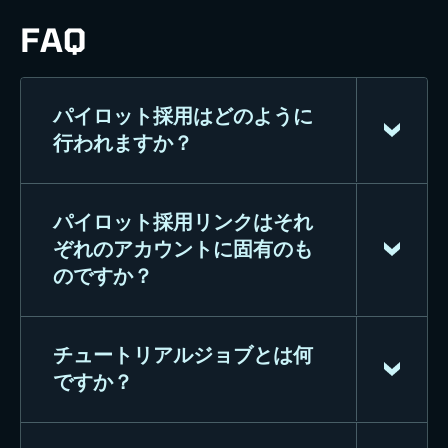
FAQ
パイロット採用はどのように
行われますか？
パイロット採用リンクはそれ
パイロット採用により、トルトゥーガ
ぞれのアカウントに固有のも
とワイルドテンに新しい血をもらたす
のですか？
と同時に、その過程でいくつかの戦利
品を獲得することができます。『War
Robots: Frontiers』アカウントでサイ
チュートリアルジョブとは何
はい。それを共有することについて制
ンインし（正しいプラットフォームを
ですか？
限はありません。
選択してください）、このページの指
示に従ってください。友達を『War
Robots: Frontiers』に招待し、その友