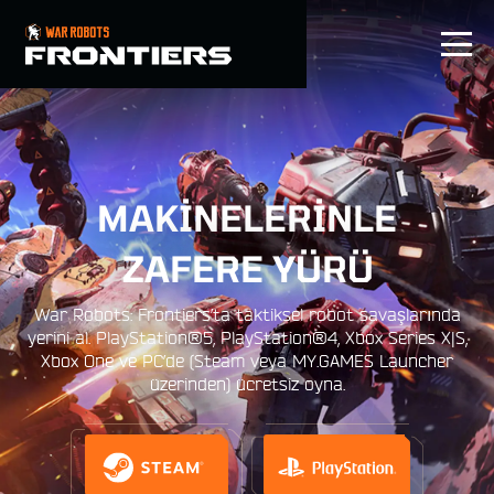
TR
MAKİNELERİNLE
ZAFERE YÜRÜ
War Robots: Frontiers’ta taktiksel robot savaşlarında
yerini al. PlayStation®5, PlayStation®4, Xbox Series X|S,
Xbox One ve PC’de (Steam veya MY.GAMES Launcher
üzerinden) ücretsiz oyna.