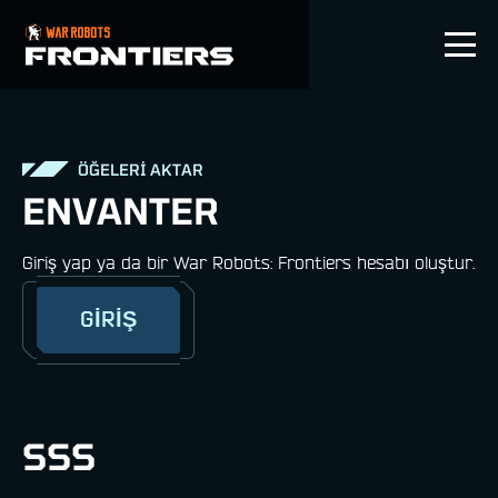
TR
ÖĞELERİ AKTAR
ENVANTER
Giriş yap ya da bir War Robots: Frontiers hesabı oluştur.
GİRİŞ
SSS