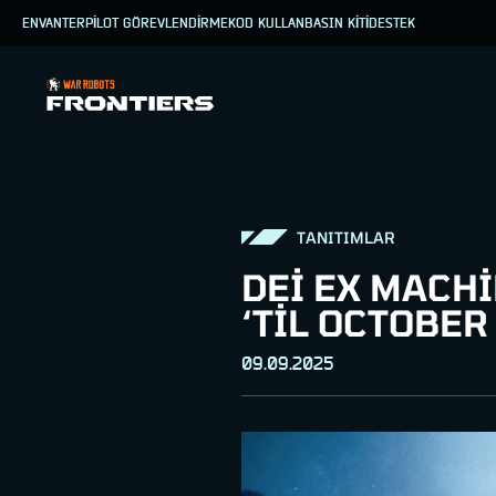
ENVANTER
PİLOT GÖREVLENDİRME
KOD KULLAN
BASIN KİTİ
DESTEK
TANITIMLAR
DEI EX MACH
‘TIL OCTOBER
09.09.2025