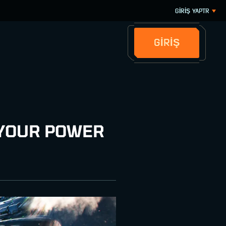
GİRİŞ YAP
TR
GİRİŞ
 YOUR POWER