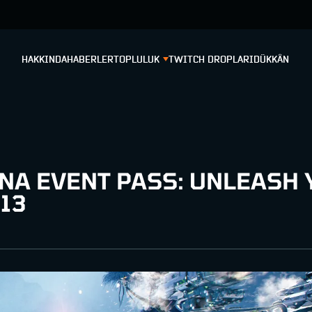
HAKKINDA
HABERLER
TOPLULUK
TWITCH DROPLARI
DÜKKÂN
INA EVENT PASS: UNLEASH
 13