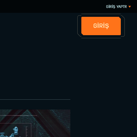
GİRİŞ YAP
TR
GİRİŞ