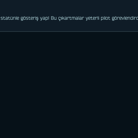
tünle gösteriş yap! Bu çıkartmalar yeterli pilot görevlendirdiği