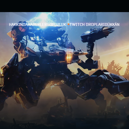
HAKKINDA
HABERLER
TOPLULUK
TWITCH DROPLARI
DÜKKÂN