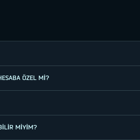
HESABA ÖZEL MI?
 taze kan getirip bir yandan da ödüller kazanmanı
at et) sayfadaki talimatları izle. Arkadaşlarını W
niz de ödül kazanırsınız.
in.
ILIR MIYIM?
leri, çiçeği burnunda pilotların geldikleri yeni dü
ni tamamlayarak bir sıradan pilot, 3-Günlük Premiu