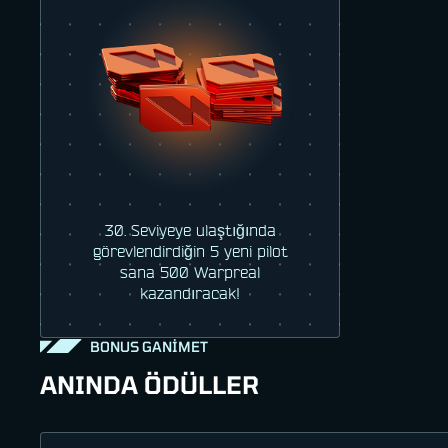
30. Seviyeye ulaştığında
görevlendirdiğin 5 yeni pilot
sana 500 Warpreal
kazandıracak!
BONUS GANİMET
ANINDA ÖDÜLLER