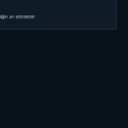
n an edinilebilir.