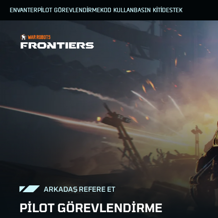
ENVANTER
PİLOT GÖREVLENDİRME
KOD KULLAN
BASIN KİTİ
DESTEK
ARKADAŞ REFERE ET
PİLOT GÖREVLENDİRME