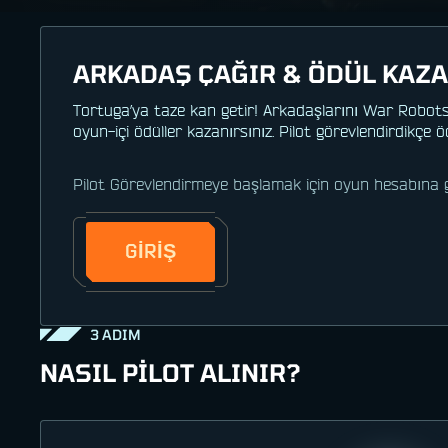
ARKADAŞ ÇAĞIR & ÖDÜL KAZ
Tortuga’ya taze kan getir! Arkadaşlarını War Robot
oyun-içi ödüller kazanırsınız. Pilot görevlendirdikçe öd
Pilot Görevlendirmeye başlamak için oyun hesabına g
GİRİŞ
3 ADIM
NASIL PİLOT ALINIR?