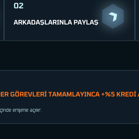
02
ARKADAŞLARINLA PAYLAŞ
ER GÖREVLERI TAMAMLAYINCA +%5 KREDI 
inde erişime açılır.