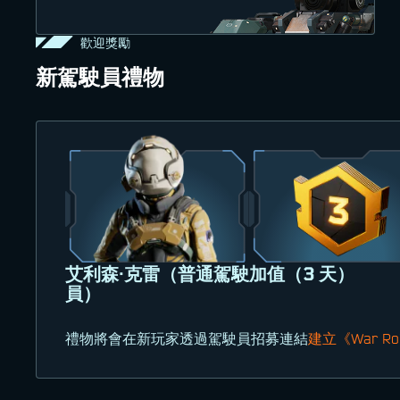
歡迎獎勵
新駕駛員禮物
艾利森·克雷（普通駕駛
加值（3 天）
員）
禮物將會在新玩家透過駕駛員招募連結
建立《War Rob