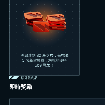
等您達到 30 級之後，每招募
5 名新駕駛員，您就能獲得
500 戰幣！
額外戰利品
即時獎勵