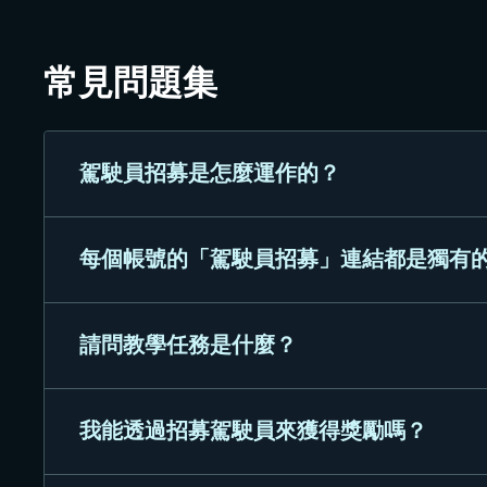
常見問題集
駕駛員招募是怎麼運作的？
每個帳號的「駕駛員招募」連結都是獨有
駕駛員招募是一種能將新人帶到自由港和荒野拾的
認登入至正確的平台）並跟隨此頁面的指示步驟。
方都能夠收到獎勵！
請問教學任務是什麼？
是的，並且沒有分享次數限制。
我能透過招募駕駛員來獲得獎勵嗎？
是專門為新玩家準備的任務，教學任務能
含普通駕駛員、3 天加值帳號、量子武器 