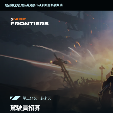
物品欄
駕駛員招募
兌換代碼
新聞資料袋
幫助
帶上好友一起來玩
駕駛員招募