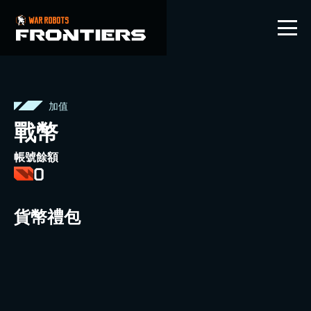
ZHTW
加值
戰幣
帳號餘額
0
貨幣禮包