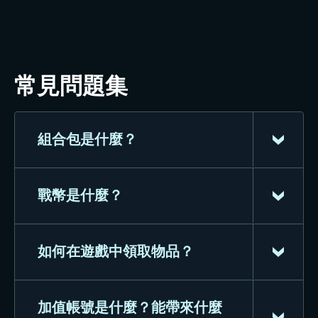
常見問題集
組合包是什麼？
戰幣是什麼？
組合包可以透過官方網站或平台商店頁
購買。這些收藏品大多是遊戲內的備戰
內容，其中可能包含各種戰爭機器人、
如何在遊戲中領取物品？
戰幣是《War Robots: Frontiers》的加
貨幣、消耗品和造型物品。
值貨幣，可以通過商店、官方網站或平
台商店頁購買。在不包含特別優惠和額
加值帳號是什麼？能帶來什麼
購買後，您即可在短時間內在遊戲中收
外加成獎勵的情況下，兌換匯率通常為